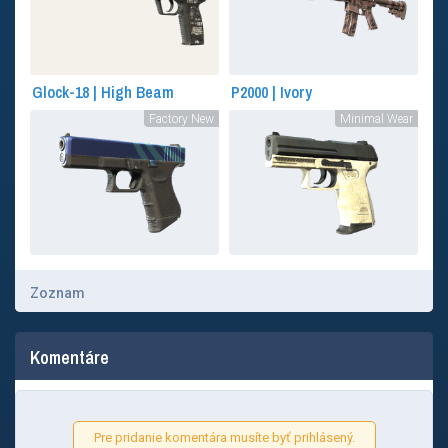
Glock-18 | High Beam
P2000 | Ivory
Factory New
Minimal Wear
Zoznam
Komentáre
Pre pridanie komentára musíte byť prihlásený.