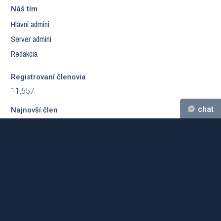
Náš tím
Hlavní admini
Server admini
Redakcia
Registrovaní členovia
11,557
chat
Najnovší člen
ifN
Sponzori
Archív
chatu
Musíte
byť
prihlásený,
aby ste
mohli
pridať
Designed
richcortez
& made by
Majo
©csportal 2006-2026.
správu.