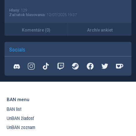
Hlasy:
129
Začiatok hlasovania:
12/07/2025 19:37
Komentáre (0)
Archív ankiet
Socials
BAN menu
BAN list
UnBAN žiadosť
UnBAN zoznam