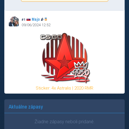
Majo
#1
09/06/2024 12:52
Sticker: 4x Astralis | 2020 RMR
Aktuálne zápasy
Žiadne zápasy neboli pridané.