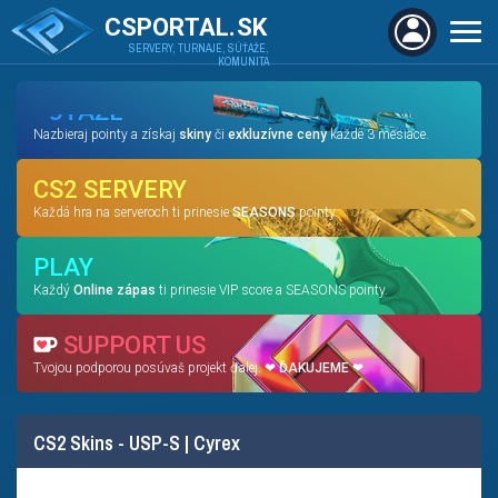
CSPORTAL.SK
SERVERY, TURNAJE, SÚŤAŽE,
KOMUNITA
SÚŤAŽE
Nazbieraj pointy a získaj
skiny
či
exkluzívne ceny
každé 3 mesiace.
CS2 SERVERY
Každá hra na serveroch ti prinesie
SEASONS
pointy.
PLAY
Každý
Online zápas
ti prinesie VIP score a SEASONS pointy.
SUPPORT US
Tvojou podporou posúvaš projekt ďalej. ❤
ĎAKUJEME
❤
CS2 Skins - USP-S | Cyrex