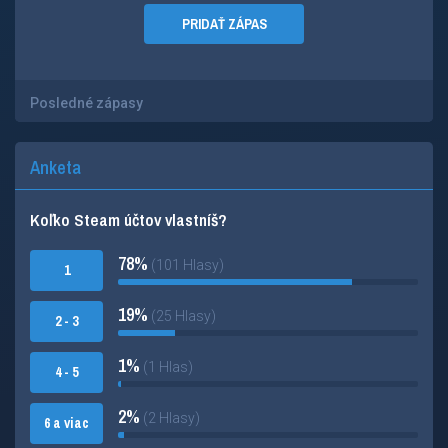
PRIDAŤ ZÁPAS
Posledné zápasy
Anketa
Koľko Steam účtov vlastníš?
78%
(101 Hlasy)
1
19%
(25 Hlasy)
2 - 3
1%
(1 Hlas)
4 - 5
2%
(2 Hlasy)
6 a viac