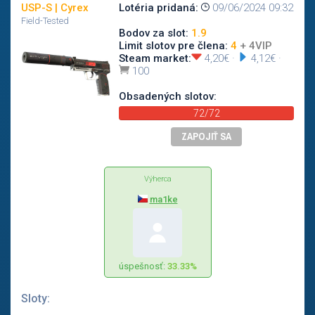
USP-S | Cyrex
Lotéria pridaná:
09/06/2024 09:32
Field-Tested
Bodov za slot:
1.9
Limit slotov pre člena:
4
+ 4VIP
Steam market:
4,20€
·
4,12€
·
100
Obsadených slotov:
72/72
ZAPOJIŤ SA
Výherca
ma1ke
úspešnosť:
33.33%
Sloty: