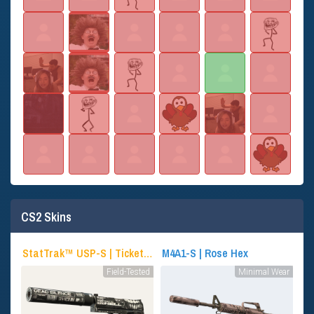
CS2 Skins
StatTrak™ USP-S | Ticket to Hell
M4A1-S | Rose Hex
Field-Tested
Minimal Wear