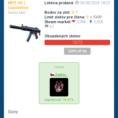
MP5-SD |
Lotéria pridaná:
03/09/2024 18:22
Liquidation
Bodov za slot:
0.7
Factory New
Limit slotov pre člena:
5
+ 5VIP
Steam market:
0,99€
·
0,50€
·
67
Obsadených slotov:
72/72
ZAPOJIŤ SA
Výherca
Zajdys_
úspešnosť:
16.67%
Sloty: