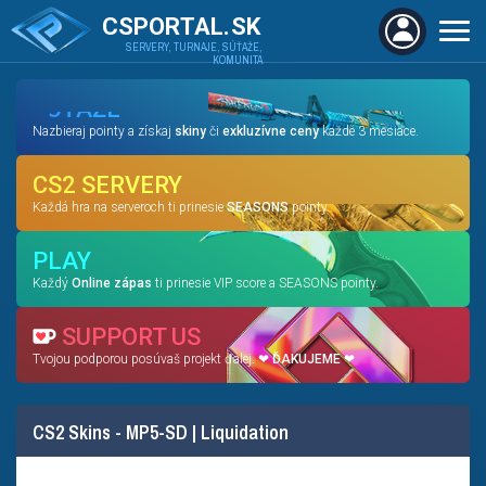
CSPORTAL.SK
SERVERY, TURNAJE, SÚŤAŽE,
KOMUNITA
SÚŤAŽE
Nazbieraj pointy a získaj
skiny
či
exkluzívne ceny
každé 3 mesiace.
CS2 SERVERY
Každá hra na serveroch ti prinesie
SEASONS
pointy.
PLAY
Každý
Online zápas
ti prinesie VIP score a SEASONS pointy.
SUPPORT US
Tvojou podporou posúvaš projekt ďalej. ❤
ĎAKUJEME
❤
CS2 Skins - MP5-SD | Liquidation