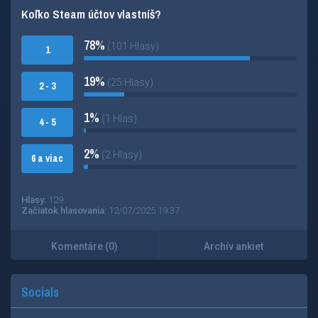
Koľko Steam účtov vlastníš?
78%
(101 Hlasy)
1
19%
(25 Hlasy)
2 - 3
1%
(1 Hlas)
4 - 5
2%
(2 Hlasy)
6 a viac
Hlasy:
129
Začiatok hlasovania:
12/07/2025 19:37
Komentáre (0)
Archív ankiet
Socials