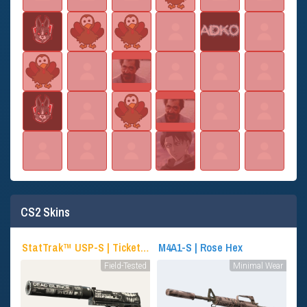
CS2 Skins
StatTrak™ USP-S | Ticket to Hell
M4A1-S | Rose Hex
Field-Tested
Minimal Wear