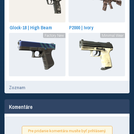
Glock-18 | High Beam
P2000 | Ivory
Factory New
Minimal Wear
Zoznam
Komentáre
Pre pridanie komentára musíte byť prihlásený.