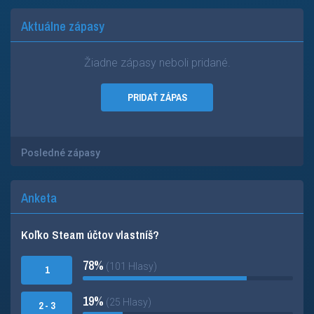
Aktuálne zápasy
Žiadne zápasy neboli pridané.
PRIDAŤ ZÁPAS
Posledné zápasy
Anketa
Koľko Steam účtov vlastníš?
78%
(101 Hlasy)
1
19%
(25 Hlasy)
2 - 3