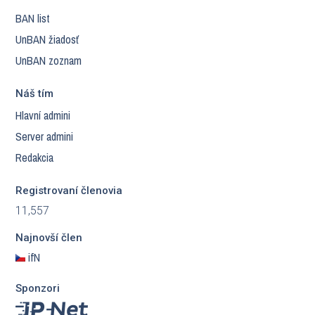
BAN list
UnBAN žiadosť
UnBAN zoznam
Náš tím
Hlavní admini
Server admini
Redakcia
Registrovaní členovia
11,557
Najnovší člen
ifN
Sponzori