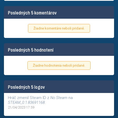
Posledných 5 komentárov
Žiadne komentáre neboli pridané.
Posledných 5 hodnotení
Žiadne hodnotenia neboli pridané.
Posledných 5 logov
Hráč zmenil Steam ID z
No Steam
na
STEAM_0:1:83691168
.
21/04/2023 17:59