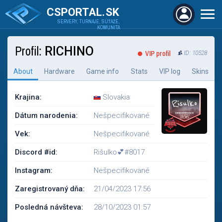
CSPORTAL.SK
SERVERY, TURNAJE, SÚŤAŽE,
KOMUNITA
Profil:
RICHINO
VIP profil
ID: 10528
About
Hardware
Game info
Stats
VIP log
Skins
Krajina:
Slovakia
Dátum narodenia:
Nešpecifikované
Vek:
Nešpecifikované
Discord #id:
Rišulko💕#8017
Instagram:
Nešpecifikované
Zaregistrovaný dňa:
21/04/2023 17:56
Posledná návšteva:
28/10/2023 01:57