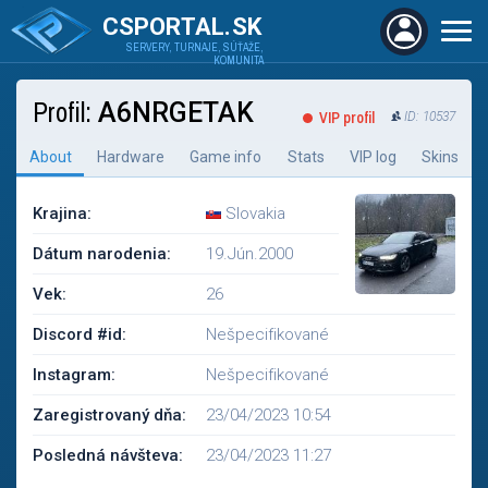
CSPORTAL.SK
SERVERY, TURNAJE, SÚŤAŽE,
KOMUNITA
Profil:
A6NRGETAK
VIP profil
ID: 10537
About
Hardware
Game info
Stats
VIP log
Skins
Krajina:
Slovakia
Dátum narodenia:
19.Jún.2000
Vek:
26
Discord #id:
Nešpecifikované
Instagram:
Nešpecifikované
Zaregistrovaný dňa:
23/04/2023 10:54
Posledná návšteva:
23/04/2023 11:27