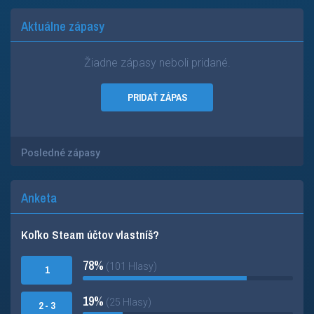
Aktuálne zápasy
Žiadne zápasy neboli pridané.
PRIDAŤ ZÁPAS
Posledné zápasy
Anketa
Koľko Steam účtov vlastníš?
78%
(101 Hlasy)
1
19%
(25 Hlasy)
2 - 3