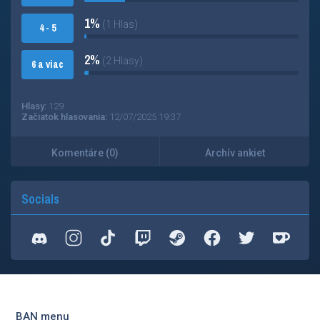
1%
(1 Hlas)
4 - 5
2%
(2 Hlasy)
6 a viac
Hlasy:
129
Začiatok hlasovania:
12/07/2025 19:37
Komentáre (0)
Archív ankiet
Socials
BAN menu