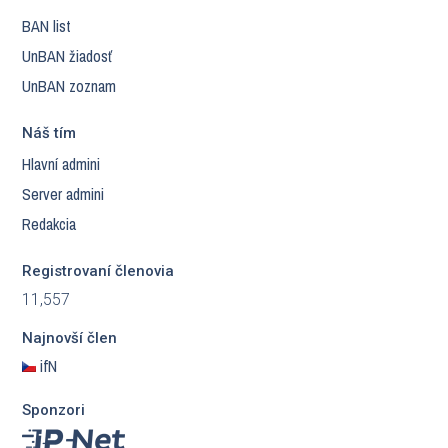
BAN list
UnBAN žiadosť
UnBAN zoznam
Náš tím
Hlavní admini
Server admini
Redakcia
Registrovaní členovia
11,557
Najnovší člen
ifN
Sponzori