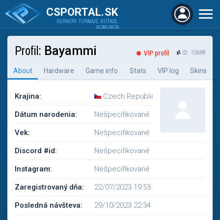
CSPORTAL.SK
SERVERY, TURNAJE, SÚŤAŽE,
KOMUNITA
Profil:
Bayammi
VIP profil
ID: 10688
About
Hardware
Game info
Stats
VIP log
Skins
Krajina:
Czech Republic
Dátum narodenia:
Nešpecifikované
Vek:
Nešpecifikované
Discord #id:
Nešpecifikované
Instagram:
Nešpecifikované
Zaregistrovaný dňa:
22/07/2023 19:53
Posledná návšteva:
29/10/2023 22:34