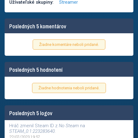
Užívateľské skupiny:
Streamer
Posledných 5 komentárov
Žiadne komentáre neboli pridané.
Posledných 5 hodnotení
Žiadne hodnotenia neboli pridané.
Posledných 5 logov
Hráč zmenil Steam ID z
No Steam
na
STEAM_0:1:223283640
.
22/07/2023 19:57