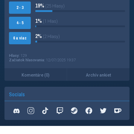
19%
(25 Hlasy)
2 - 3
1%
(1 Hlas)
4 - 5
2%
(2 Hlasy)
6 a viac
Hlasy:
129
Začiatok hlasovania:
12/07/2025 19:37
Komentáre (0)
Archív ankiet
Socials