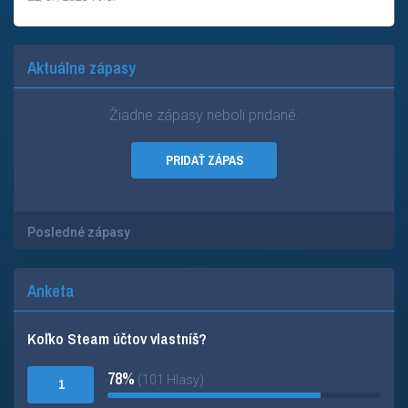
Aktuálne zápasy
Žiadne zápasy neboli pridané.
PRIDAŤ ZÁPAS
Posledné zápasy
Anketa
Koľko Steam účtov vlastníš?
78%
(101 Hlasy)
1