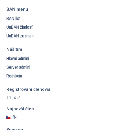
BAN menu
BAN list
UnBAN žiadosť
UnBAN zoznam
Náš tím
Hlavní admini
Server admini
Redakcia
Registrovaní členovia
11,557
Najnovší člen
ifN
Sponzori