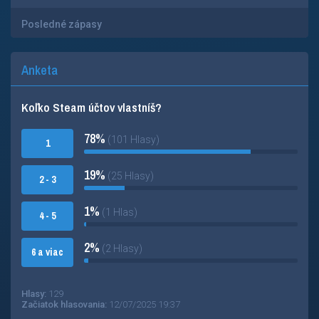
Posledné zápasy
Anketa
Koľko Steam účtov vlastníš?
78%
(101 Hlasy)
1
19%
(25 Hlasy)
2 - 3
1%
(1 Hlas)
4 - 5
2%
(2 Hlasy)
6 a viac
Hlasy:
129
Začiatok hlasovania:
12/07/2025 19:37