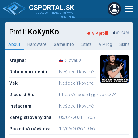
CSPORTAL.SK
SERVERY, TURNAJE, SÚŤAŽE,
KOMUNITA
Profil:
KoKynKo
VIP profil
ID: 9410
About
Hardware
Game info
Stats
VIP log
Skins
Krajina:
Slovakia
Dátum narodenia:
Nešpecifikované
Vek:
Nešpecifikované
Discord #id:
https://discord.gg/Dpxk3VA
Instagram:
Nešpecifikované
Zaregistrovaný dňa:
05/04/2021 16:05
Posledná návšteva:
17/06/2026 19:56