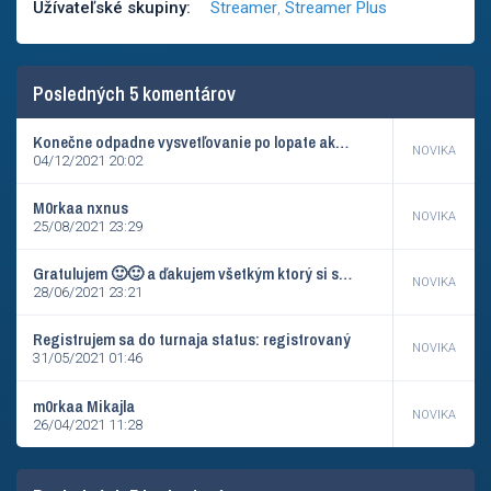
Užívateľské skupiny:
Streamer
,
Streamer Plus
Posledných 5 komentárov
Konečne odpadne vysvetľovanie po lopate ako robiť zápis a GG screen 😂
NOVIKA
04/12/2021 20:02
M0rkaa nxnus
NOVIKA
25/08/2021 23:29
Gratulujem 🙂🙂 a ďakujem všetkým ktorý si so mnou zahrali 🙂
NOVIKA
28/06/2021 23:21
Registrujem sa do turnaja status: registrovaný
NOVIKA
31/05/2021 01:46
m0rkaa Mikajla
NOVIKA
26/04/2021 11:28