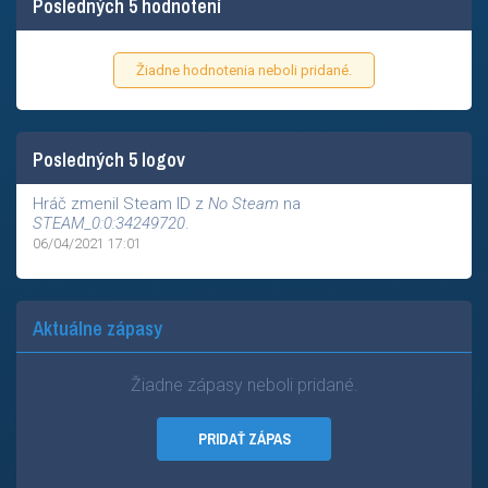
Posledných 5 hodnotení
Žiadne hodnotenia neboli pridané.
Posledných 5 logov
Hráč zmenil Steam ID z
No Steam
na
STEAM_0:0:34249720
.
06/04/2021 17:01
Aktuálne zápasy
Žiadne zápasy neboli pridané.
PRIDAŤ ZÁPAS