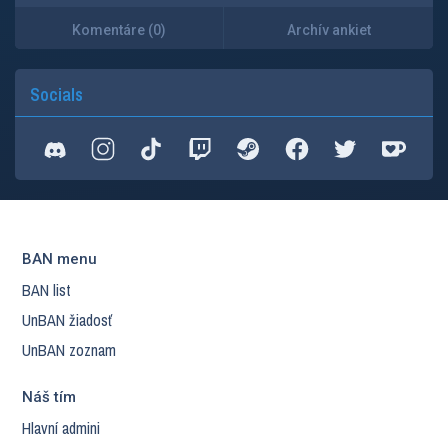
Komentáre (0)
Archív ankiet
Socials
BAN menu
BAN list
UnBAN žiadosť
UnBAN zoznam
Náš tím
Hlavní admini